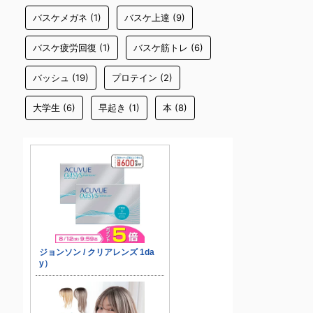
バスケメガネ
(1)
バスケ上達
(9)
バスケ疲労回復
(1)
バスケ筋トレ
(6)
バッシュ
(19)
プロテイン
(2)
大学生
(6)
早起き
(1)
本
(8)