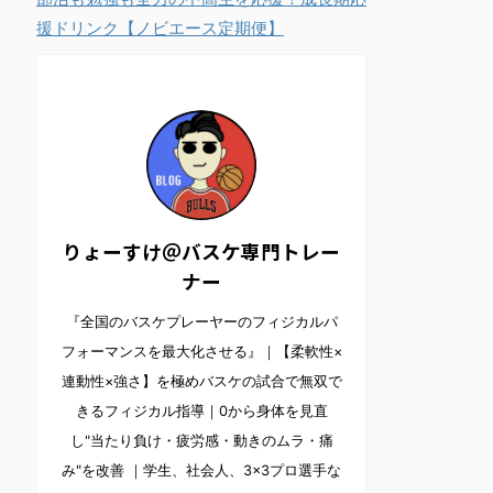
援ドリンク【ノビエース定期便】
りょーすけ＠バスケ専門トレー
ナー
『全国のバスケプレーヤーのフィジカルパ
フォーマンスを最大化させる』｜【柔軟性×
連動性×強さ】を極めバスケの試合で無双で
きるフィジカル指導｜0から身体を見直
し"当たり負け・疲労感・動きのムラ・痛
み"を改善 ｜学生、社会人、3×3プロ選手な