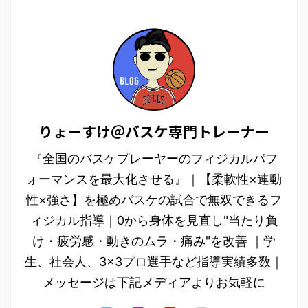
りょーすけ＠バスケ専門トレーナー
『全国のバスケプレーヤーのフィジカルパフ
ォーマンスを最大化させる』｜【柔軟性×連動
性×強さ】を極めバスケの試合で無双できるフ
ィジカル指導｜0から身体を見直し"当たり負
け・疲労感・動きのムラ・痛み"を改善 ｜学
生、社会人、3×3プロ選手など指導実績多数｜
メッセージは下記メディアよりお気軽に