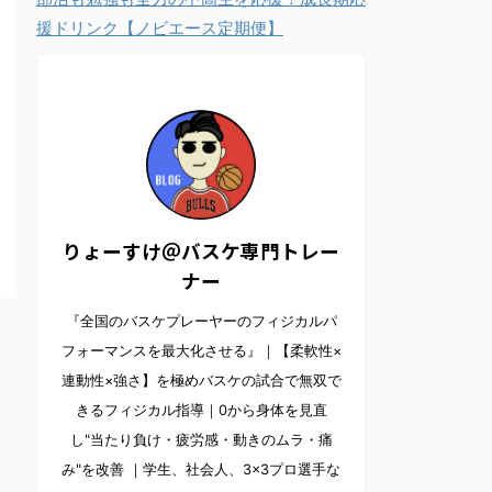
援ドリンク【ノビエース定期便】
りょーすけ＠バスケ専門トレー
ナー
『全国のバスケプレーヤーのフィジカルパ
フォーマンスを最大化させる』｜【柔軟性×
連動性×強さ】を極めバスケの試合で無双で
きるフィジカル指導｜0から身体を見直
し"当たり負け・疲労感・動きのムラ・痛
み"を改善 ｜学生、社会人、3×3プロ選手な