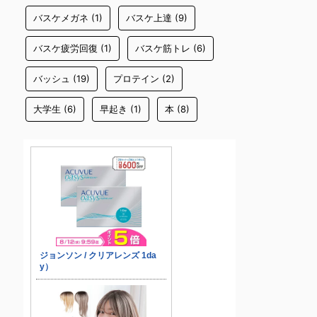
バスケメガネ
(1)
バスケ上達
(9)
バスケ疲労回復
(1)
バスケ筋トレ
(6)
バッシュ
(19)
プロテイン
(2)
大学生
(6)
早起き
(1)
本
(8)