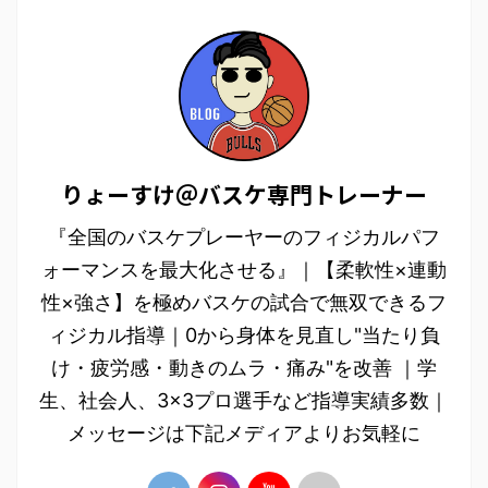
りょーすけ＠バスケ専門トレーナー
『全国のバスケプレーヤーのフィジカルパフ
ォーマンスを最大化させる』｜【柔軟性×連動
性×強さ】を極めバスケの試合で無双できるフ
ィジカル指導｜0から身体を見直し"当たり負
け・疲労感・動きのムラ・痛み"を改善 ｜学
生、社会人、3×3プロ選手など指導実績多数｜
メッセージは下記メディアよりお気軽に