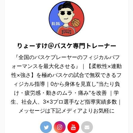
りょーすけ＠バスケ専門トレーナー
『全国のバスケプレーヤーのフィジカルパフ
ォーマンスを最大化させる』｜【柔軟性×連動
性×強さ】を極めバスケの試合で無双できるフ
ィジカル指導｜0から身体を見直し"当たり負
け・疲労感・動きのムラ・痛み"を改善 ｜学
生、社会人、3×3プロ選手など指導実績多数｜
メッセージは下記メディアよりお気軽に