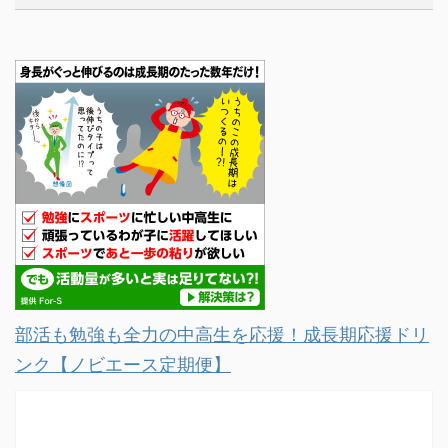
部活も勉強も全力の中高生を応援！成長期応援ドリ
ンク【ノビエース定期便】