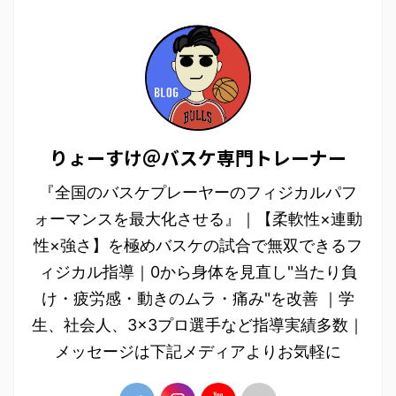
りょーすけ＠バスケ専門トレーナー
『全国のバスケプレーヤーのフィジカルパフ
ォーマンスを最大化させる』｜【柔軟性×連動
性×強さ】を極めバスケの試合で無双できるフ
ィジカル指導｜0から身体を見直し"当たり負
け・疲労感・動きのムラ・痛み"を改善 ｜学
生、社会人、3×3プロ選手など指導実績多数｜
メッセージは下記メディアよりお気軽に