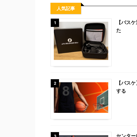
人気記事
【バスケ
1
た
【バスケ
2
する
センター
3