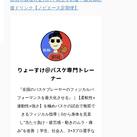
援ドリンク【ノビエース定期便】
りょーすけ＠バスケ専門トレー
ナー
『全国のバスケプレーヤーのフィジカルパ
フォーマンスを最大化させる』｜【柔軟性×
連動性×強さ】を極めバスケの試合で無双で
きるフィジカル指導｜0から身体を見直
し"当たり負け・疲労感・動きのムラ・痛
み"を改善 ｜学生、社会人、3×3プロ選手な