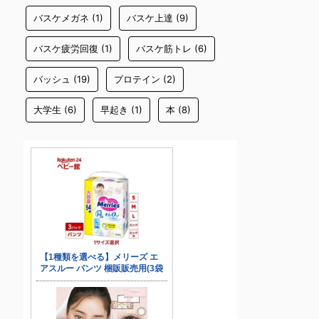
バスケメガネ
(1)
バスケ上達
(9)
バスケ疲労回復
(1)
バスケ筋トレ
(6)
バッシュ
(19)
プロテイン
(2)
大学生
(6)
早起き
(1)
本
(8)