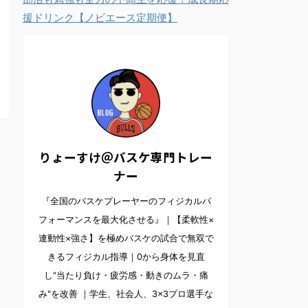
援ドリンク【ノビエース定期便】
りょーすけ＠バスケ専門トレー
ナー
『全国のバスケプレーヤーのフィジカルパ
フォーマンスを最大化させる』｜【柔軟性×
連動性×強さ】を極めバスケの試合で無双で
きるフィジカル指導｜0から身体を見直
し"当たり負け・疲労感・動きのムラ・痛
み"を改善 ｜学生、社会人、3×3プロ選手な