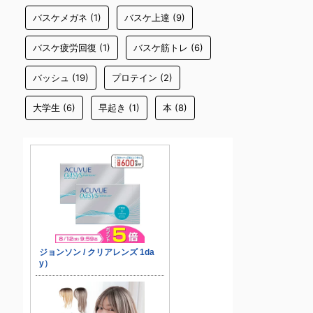
バスケメガネ
(1)
バスケ上達
(9)
バスケ疲労回復
(1)
バスケ筋トレ
(6)
バッシュ
(19)
プロテイン
(2)
大学生
(6)
早起き
(1)
本
(8)