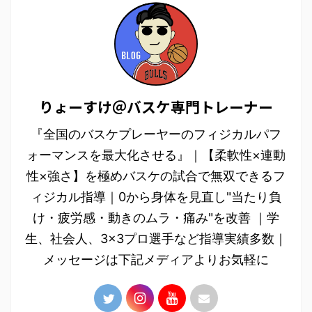
りょーすけ＠バスケ専門トレーナー
『全国のバスケプレーヤーのフィジカルパフ
ォーマンスを最大化させる』｜【柔軟性×連動
性×強さ】を極めバスケの試合で無双できるフ
ィジカル指導｜0から身体を見直し"当たり負
け・疲労感・動きのムラ・痛み"を改善 ｜学
生、社会人、3×3プロ選手など指導実績多数｜
メッセージは下記メディアよりお気軽に