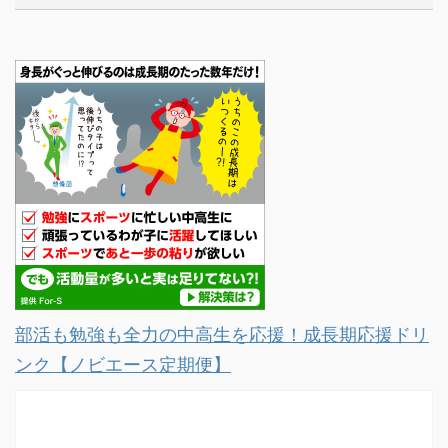
部活も勉強も全力の中高生を応援！成長期応援ドリ
ンク【ノビエース定期便】