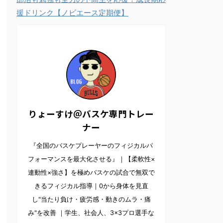
援ドリンク【ノビエース定期便】
りょーすけ＠バスケ専門トレー
ナー
『全国のバスケプレーヤーのフィジカルパ
フォーマンスを最大化させる』｜【柔軟性×
連動性×強さ】を極めバスケの試合で無双で
きるフィジカル指導｜0から身体を見直
し"当たり負け・疲労感・動きのムラ・痛
み"を改善 ｜学生、社会人、3×3プロ選手な