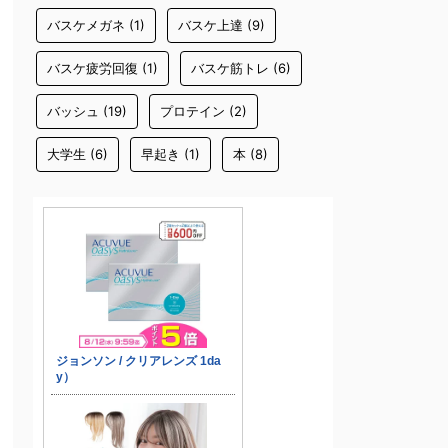
バスケメガネ
(1)
バスケ上達
(9)
バスケ疲労回復
(1)
バスケ筋トレ
(6)
バッシュ
(19)
プロテイン
(2)
大学生
(6)
早起き
(1)
本
(8)