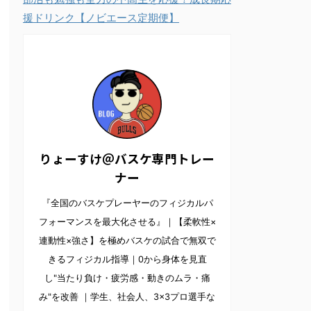
援ドリンク【ノビエース定期便】
りょーすけ＠バスケ専門トレー
ナー
『全国のバスケプレーヤーのフィジカルパ
フォーマンスを最大化させる』｜【柔軟性×
連動性×強さ】を極めバスケの試合で無双で
きるフィジカル指導｜0から身体を見直
し"当たり負け・疲労感・動きのムラ・痛
み"を改善 ｜学生、社会人、3×3プロ選手な