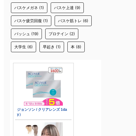
バスケメガネ
(1)
バスケ上達
(9)
バスケ疲労回復
(1)
バスケ筋トレ
(6)
バッシュ
(19)
プロテイン
(2)
大学生
(6)
早起き
(1)
本
(8)