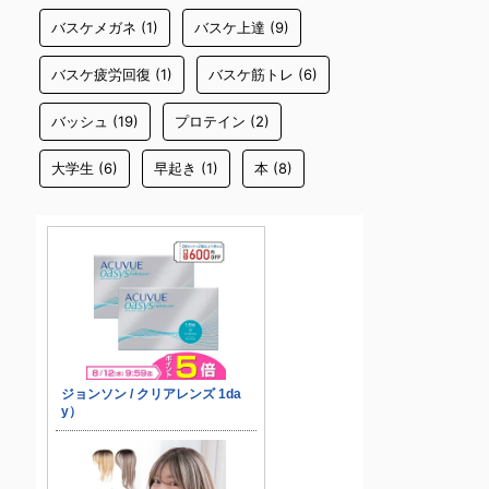
バスケメガネ
(1)
バスケ上達
(9)
バスケ疲労回復
(1)
バスケ筋トレ
(6)
バッシュ
(19)
プロテイン
(2)
大学生
(6)
早起き
(1)
本
(8)