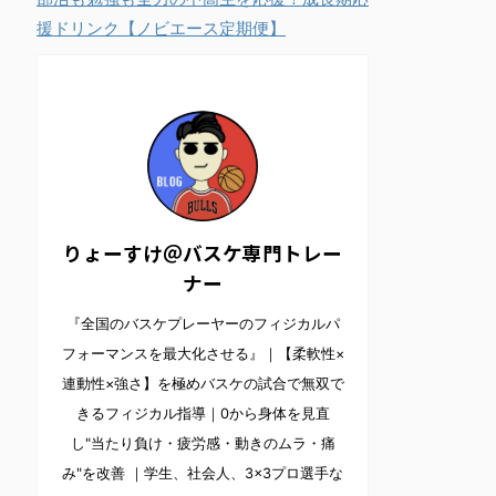
援ドリンク【ノビエース定期便】
りょーすけ＠バスケ専門トレー
ナー
『全国のバスケプレーヤーのフィジカルパ
フォーマンスを最大化させる』｜【柔軟性×
連動性×強さ】を極めバスケの試合で無双で
きるフィジカル指導｜0から身体を見直
し"当たり負け・疲労感・動きのムラ・痛
み"を改善 ｜学生、社会人、3×3プロ選手な